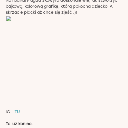
No i bajka! Magda Skowyra doskonale wie, jak stworzyć
bajkową, kolorową grafikę, którą pokocha dziecko. A
skrzacie placki aż chce się zjeść :)!
IG -
TU
To już koniec.