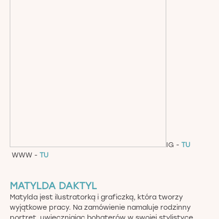
IG -
TU
WWW -
TU
MATYLDA DAKTYL
Matylda jest ilustratorką i graficzką, która tworzy
wyjątkowe pracy. Na zamówienie namaluje rodzinny
portret, uwieczniając bohaterów w swojej stylistyce.