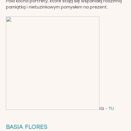
Pola kocha portrety, które stają się wspaniałą rodzinną
pamiątką i nietuzinkowym pomysłem na prezent.
IG -
TU
BASIA FLORES