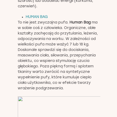
szarość) lub dodawać energii (kurkuma,
czerwień).
HUMAN BAG
To nie jest zwyczajna pufa.
Human Bag
ma
w sobie coś z człowieka. Organiczne, obłe
kształty zachęcają do przytulania, leżenia,
odpoczywania na worku. W zależności od
wielkości pufa może ważyć 7 lub 18 kg.
Doskonale sprawdzi się do dociskania,
masowania ciała, siłowania, przepychania
obiektu, co wspiera stymulację czucia
głębokiego. Poza piękną formą i splotem
tkaniny warto zwrócić na syntetyczne
wypełnienie pufy, które kumuluje ciepło
ciała użytkownika, co w efekcie tworzy
wrażenie podgrzewania.